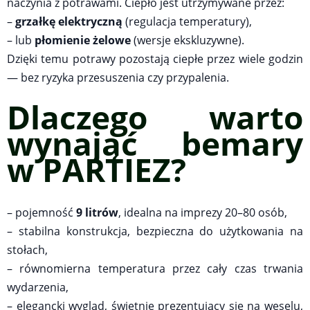
naczynia z potrawami. Ciepło jest utrzymywane przez:
–
grzałkę elektryczną
(regulacja temperatury),
– lub
płomienie żelowe
(wersje ekskluzywne).
Dzięki temu potrawy pozostają ciepłe przez wiele godzin
— bez ryzyka przesuszenia czy przypalenia.
Dlaczego warto
wynająć bemary
w
PARTIEZ?
– pojemność
9 litrów
, idealna na imprezy 20–80 osób,
– stabilna konstrukcja, bezpieczna do użytkowania na
stołach,
– równomierna temperatura przez cały czas trwania
wydarzenia,
– elegancki wygląd, świetnie prezentujący się na weselu,