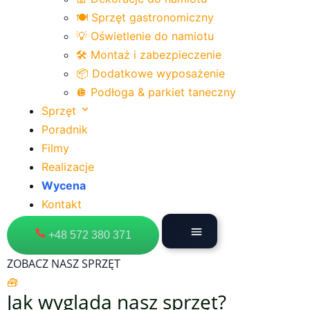
🍽 Sprzęt gastronomiczny
💡 Oświetlenie do namiotu
🛠 Montaż i zabezpieczenie
📦 Dodatkowe wyposażenie
🪩 Podłoga & parkiet taneczny
Sprzęt
Poradnik
Filmy
Realizacje
Wycena
Kontakt
+48 572 380 371
ZOBACZ NASZ SPRZĘT
🧰
Jak wygląda nasz sprzęt?