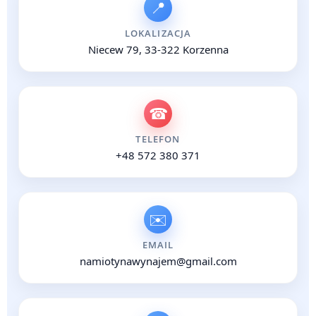
📍
LOKALIZACJA
Niecew 79, 33-322 Korzenna
☎
TELEFON
+48 572 380 371
✉️
EMAIL
namiotynawynajem@gmail.com