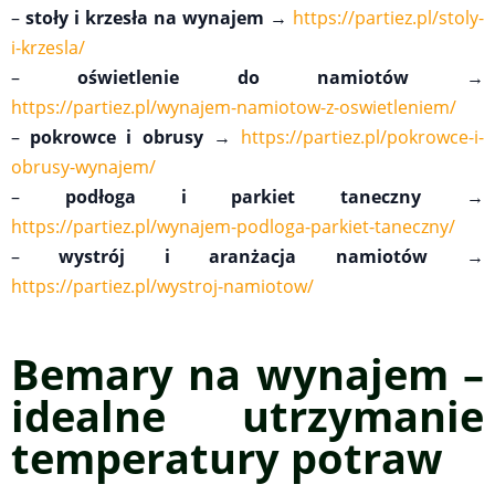
–
stoły i krzesła na wynajem
→
https://partiez.pl/stoly-
i-krzesla/
–
oświetlenie do namiotów
→
https://partiez.pl/wynajem-namiotow-z-oswietleniem/
–
pokrowce i obrusy
→
https://partiez.pl/pokrowce-i-
obrusy-wynajem/
–
podłoga i parkiet taneczny
→
https://partiez.pl/wynajem-podloga-parkiet-taneczny/
–
wystrój i aranżacja namiotów
→
https://partiez.pl/wystroj-namiotow/
Bemary na wynajem –
idealne utrzymanie
temperatury potraw