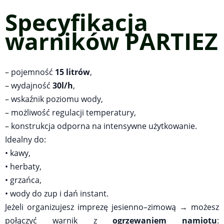
Specyfikacja
warników PARTIEZ
– pojemność
15 litrów
,
– wydajność
30l/h
,
– wskaźnik poziomu wody,
– możliwość regulacji temperatury,
– konstrukcja odporna na intensywne użytkowanie.
Idealny do:
• kawy,
• herbaty,
• grzańca,
• wody do zup i dań instant.
Jeżeli organizujesz imprezę jesienno–zimową → możesz
połączyć warnik z
ogrze­waniem namiotu
: