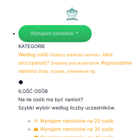
Wynajem namiotów
KATEGORIE
Według osób
Jaka
Dobierz wielkość namiotu
uroczystość?
Wyposażenie
Zestawy pod wydarzenie
namiotu
Stoły, krzesła, oświetlenie itp.
ILOŚĆ OSÓB
Na ile osób ma być namiot?
Szybki wybór według liczby uczestników.
🎉 Wynajem namiotów na 20 osób
👥 Wynajem namiotów na 30 osób