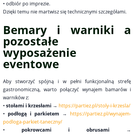
• odbiór po imprezie.
Dzięki temu nie martwisz się technicznymi szczegółami.
Bemary i warniki a
pozostałe
wyposażenie
eventowe
Aby stworzyć spójną i w pełni funkcjonalną strefę
gastronomiczną, warto połączyć wynajem bamarów i
warników z:
•
stołami i krzesłami
→
https://partiez.pl/stoly-i-krzesla/
•
podłogą i parkietem
→
https://partiez.pl/wynajem-
podloga-parkiet-taneczny/
•
pokrowcami i obrusami
→