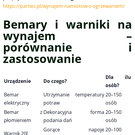
https://partiez.pl/wynajem-namiotow-z-ogrzewaniem/
Bemary i warniki na
wynajem –
porównanie i
zastosowanie
Dla ilu
Urządzenie
Do czego?
osób?
Bemar
Utrzymanie temperatury
20–150
elektryczny
potraw
osób
Bemar z
Dekoracyjna forma
20–150
płomieniem
podania dań
osób
Gorące napoje
20–100
Warnik 20l