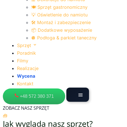
🍽 Sprzęt gastronomiczny
💡 Oświetlenie do namiotu
🛠 Montaż i zabezpieczenie
📦 Dodatkowe wyposażenie
🪩 Podłoga & parkiet taneczny
Sprzęt
Poradnik
Filmy
Realizacje
Wycena
Kontakt
+48 572 380 371
ZOBACZ NASZ SPRZĘT
🧰
Jak wygląda nasz sprzęt?