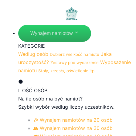
Wynajem namiotów
KATEGORIE
Według osób
Jaka
Dobierz wielkość namiotu
uroczystość?
Wyposażenie
Zestawy pod wydarzenie
namiotu
Stoły, krzesła, oświetlenie itp.
ILOŚĆ OSÓB
Na ile osób ma być namiot?
Szybki wybór według liczby uczestników.
🎉 Wynajem namiotów na 20 osób
👥 Wynajem namiotów na 30 osób