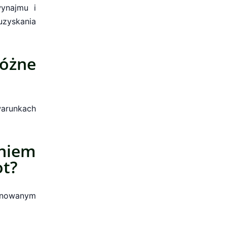
wynajmu i
zyskania
óżne
warunkach
niem
t?
lanowanym