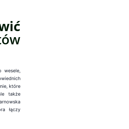
wić
tów
o wesele,
owiednich
ie, które
le także
Tarnowska
ra łączy