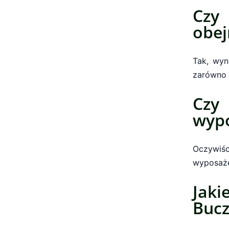
Czy
obe
Tak, wyn
zarówno 
Czy
wypo
Oczywiś
wyposaże
Jaki
Buc