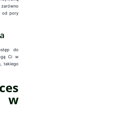
e zarówno
e od pory
ga
ostęp do
mogą Ci w
, takiego
ces
w w