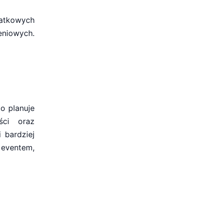
atkowych
eniowych.
o planuje
ści oraz
i bardziej
eventem,