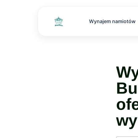
Wynajem namiotów
W
Bu
of
wy