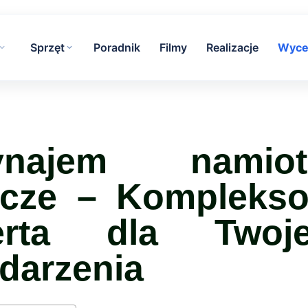
Sprzęt
Poradnik
Filmy
Realizacje
Wyce
ynajem namiot
cze – Kompleks
erta dla Twoj
darzenia