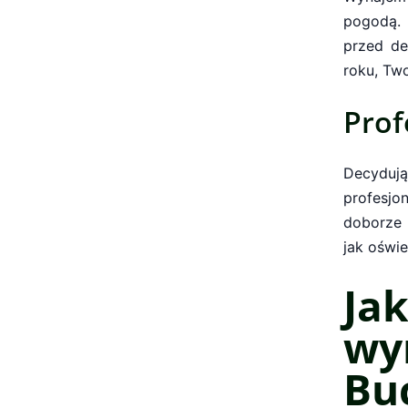
pogodą. 
przed de
roku, Tw
Prof
Decydu
profesjo
doborze 
jak oświe
Ja
wy
Bu