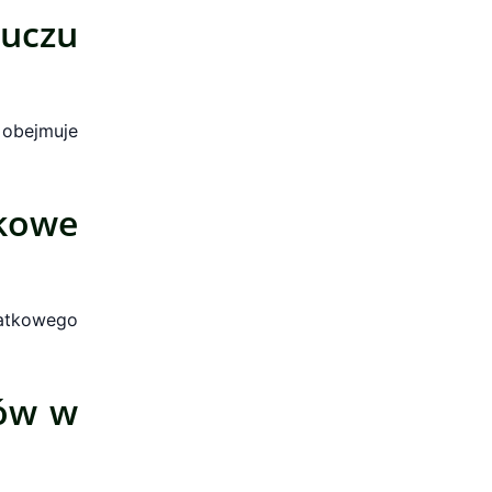
uczu
 obejmuje
kowe
atkowego
tów w