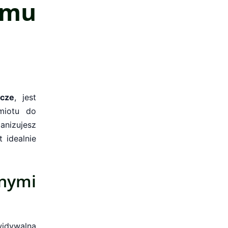
mu
cze
, jest
amiotu do
ganizujesz
 idealnie
ymi
widywalną