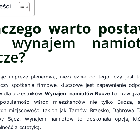
reści
aczego warto posta
a
wynajem namio
cze
?
jąc imprezę plenerową, niezależnie od tego, czy jest t
, czy spotkanie firmowe, kluczowe jest zapewnienie odp
 dla uczestników.
Wynajem namiotów Bucze
to rozwiązan
 popularność wśród mieszkańców nie tylko Bucza, a
ych miejscowości takich jak Tarnów, Brzesko, Dąbrowa 
y Sącz. Wynajem namiotów to doskonała opcja, któ
lność z estetyką.