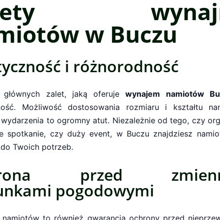
alety wynaj
miotów w Buczu
tyczność i różnorodność
 głównych zalet, jaką oferuje
wynajem namiotów Bu
ność. Możliwość dostosowania rozmiaru i kształtu n
 wydarzenia to ogromny atut. Niezależnie od tego, czy or
e spotkanie, czy duży event, w Buczu znajdziesz namiot
 do Twoich potrzeb.
hrona przed zmienn
unkami pogodowymi
namiotów to również gwarancja ochrony przed nieprze