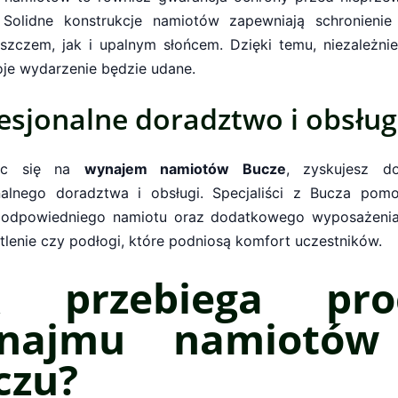
Solidne konstrukcje namiotów zapewniają schronieni
szczem, jak i upalnym słońcem. Dzięki temu, niezależni
oje wydarzenie będzie udane.
esjonalne doradztwo i obsłu
jąc się na
wynajem namiotów Bucze
, zyskujesz d
nalnego doradztwa i obsługi. Specjaliści z Bucza po
odpowiedniego namiotu oraz dodatkowego wyposażenia
tlenie czy podłogi, które podniosą komfort uczestników.
k przebiega pro
najmu namiotó
czu?