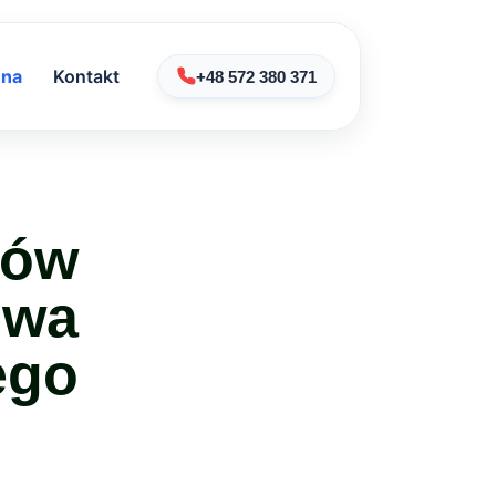
na
Kontakt
+48 572 380 371
ów
owa
ego