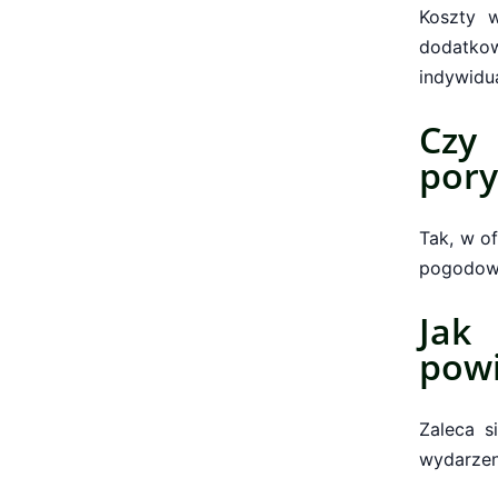
Koszty w
dodatko
indywidu
Czy
pory
Tak, w o
pogodowy
Jak
pow
Zaleca s
wydarzen