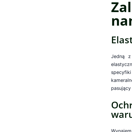
Z
na
Elas
Jedną z
elastycz
specyfiki
kameraln
pasujący
Oc
war
Wynajem 