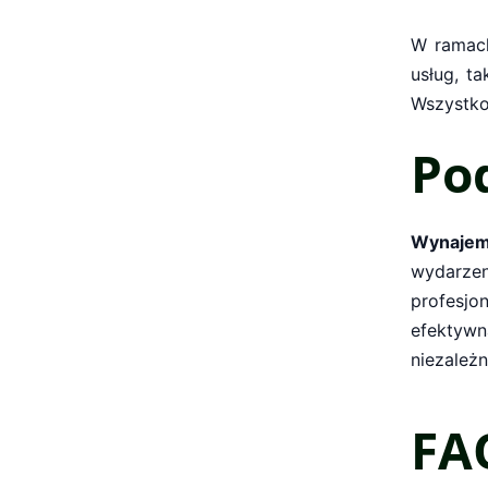
W ramac
usług, t
Wszystko
Po
Wynajem
wydarze
profesjon
efektyw
niezależ
FA