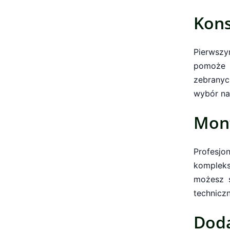
Kons
Pierwsz
pomoże 
zebranyc
wybór na
Mont
Profesj
komplek
możesz s
technicz
Doda