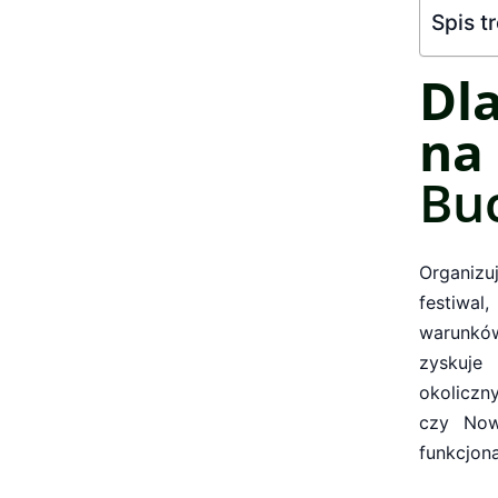
Spis t
Dl
n
Bu
Organizu
festiwal
warunków
zyskuje
okoliczn
czy Now
funkcjona