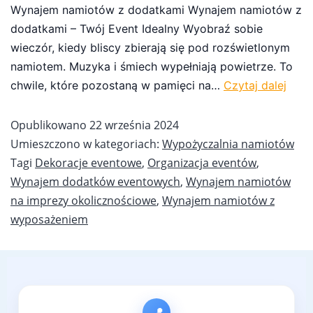
Wynajem namiotów z dodatkami Wynajem namiotów z
dodatkami – Twój Event Idealny Wyobraź sobie
wieczór, kiedy bliscy zbierają się pod rozświetlonym
namiotem. Muzyka i śmiech wypełniają powietrze. To
chwile, które pozostaną w pamięci na…
Czytaj dalej
Opublikowano
22 września 2024
Umieszczono w kategoriach:
Wypożyczalnia namiotów
Tagi
Dekoracje eventowe
,
Organizacja eventów
,
Wynajem dodatków eventowych
,
Wynajem namiotów
na imprezy okolicznościowe
,
Wynajem namiotów z
wyposażeniem
📍