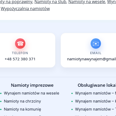
ty na poprawiny
,
Namioty na ślub
,
Namioty na wesele
,
Wyn
,
Wypożyczalnia namiotów
☎
✉️
TELEFON
EMAIL
+48 572 380 371
namiotynawynajem@gmail
Namioty imprezowe
Obsługiwane lokal
Wynajem namiotów na wesele
Wynajem namiotów – 
Namioty na chrzciny
Wynajem namiotów – 
Namioty na komunię
Wynajem namiotów – 