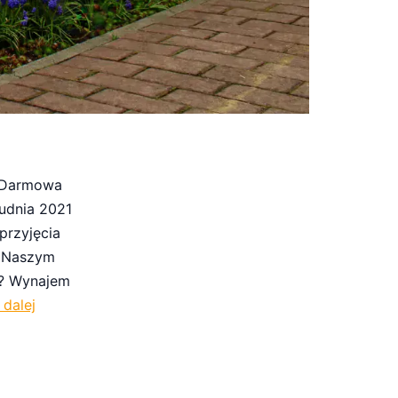
e Darmowa
udnia 2021
przyjęcia
w Naszym
o? Wynajem
 dalej