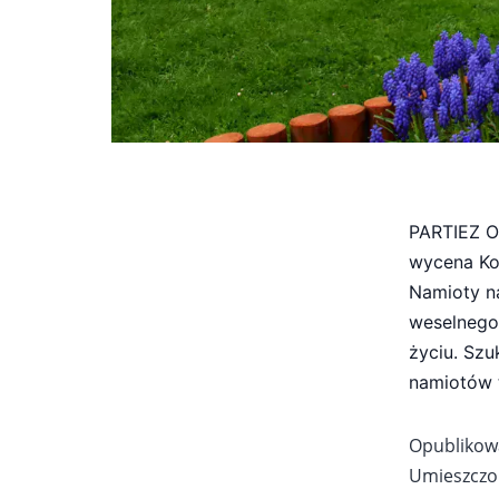
PARTIEZ O
wycena Ko
Namioty n
weselnego,
życiu. Sz
namiotów 
Opubliko
Umieszczo